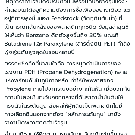
เหตุใดราคาเรซินถึงปรับตัวขึ้นพร้อมกันอย่างรุนแรง?
คำตอบไม่ได้อยู่ที่ความต้องการซื้อเพียงอย่างเดียว แต่
อยู่ที่การพุ่งขึ้นของ Feedstock (วัตถุดิบต้นน้ำ) ที่
เป็นกระดูกสันหลังของพลาสติกทุกชนิด ข้อมูลล่าสุดชี้
ให้เห็นว่า Benzene ดีดตัวสูงขึ้นถึง 30% ขณะที่
Butadiene และ Paraxylene (สารตั้งต้น PET) กำลัง
พุ่งสู่ระดับสูงสุดในรอบหลายปี
ตรรกะเชิงลึกที่น่าสนใจคือ การหยุดดำเนินการของ
โรงงาน PDH (Propane Dehydrogenation) หลาย
แห่งพร้อมกันในภูมิภาคหลัก ทำให้ซัพพลายของ
Propylene หายไปจากระบบอย่างกะทันหัน เมื่อบวกกับ
ความไม่สงบในตะวันออกกลางที่ดันราคาน้ำมันดิบให้
ทรงตัวในระดับสูง ส่งผลให้ผู้ผลิตเม็ดพลาสติกไม่มี
ทางเลือกอื่นนอกจากต้อง "ผลักภาระต้นทุน" มายัง
ราคาเม็ดพลาสติกสำเร็จรูป
คำถามที่ชวนให้คิดตาม: หากต้นทุนวัตถุดิบพุ่งขึ้นแรง