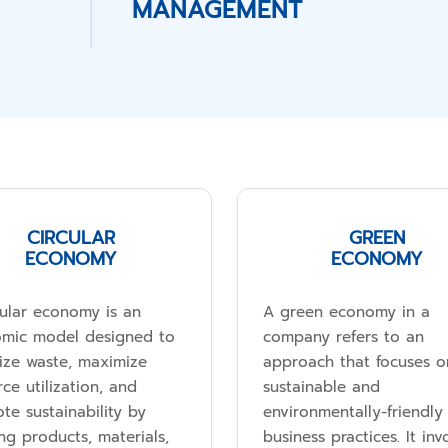
MANAGEMENT
CIRCULAR
GREEN
ECONOMY
ECONOMY
cular economy is an
A green economy in a
mic model designed to
company refers to an
ize waste, maximize
approach that focuses o
ce utilization, and
sustainable and
te sustainability by
environmentally-friendly
ng products, materials,
business practices. It inv