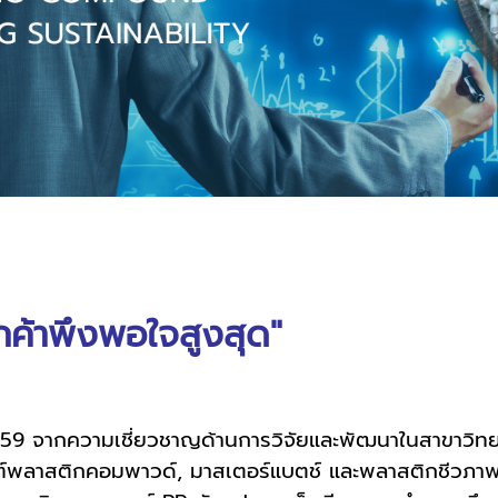
กค้าพึงพอใจสูงสุด"
.ศ. 2559 จากความเชี่ยวชาญด้านการวิจัยและพัฒนาในสาขาวิ
ณฑ์พลาสติกคอมพาวด์, มาสเตอร์แบตช์ และพลาสติกชีวภาพ