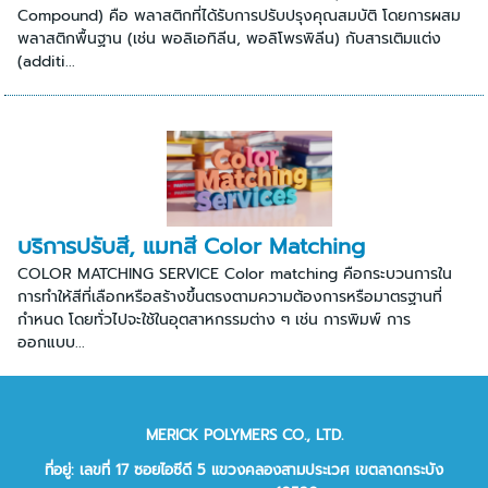
Compound) คือ พลาสติกที่ได้รับการปรับปรุงคุณสมบัติ โดยการผสม
พลาสติกพื้นฐาน (เช่น พอลิเอทิลีน, พอลิโพรพิลีน) กับสารเติมแต่ง
(additi...
บริการปรับสี, แมทสี Color Matching
COLOR MATCHING SERVICE Color matching คือกระบวนการใน
การทำให้สีที่เลือกหรือสร้างขึ้นตรงตามความต้องการหรือมาตรฐานที่
กำหนด โดยทั่วไปจะใช้ในอุตสาหกรรมต่าง ๆ เช่น การพิมพ์ การ
ออกแบบ...
MERICK POLYMERS CO., LTD.
ที่อยู่: เลขที่ 17 ซอยไอซีดี 5 แขวงคลองสามประเวศ เขตลาดกระบัง