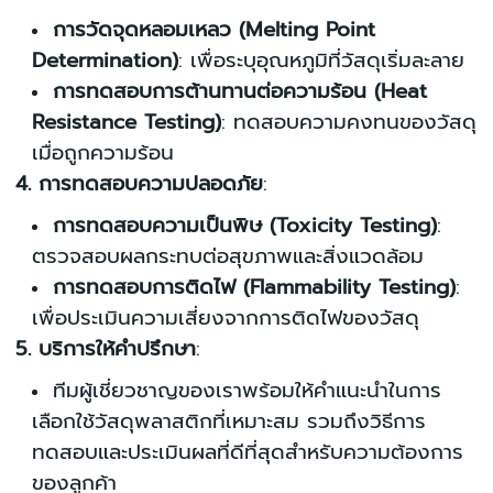
การวัดจุดหลอมเหลว (Melting Point
Determination)
: เพื่อระบุอุณหภูมิที่วัสดุเริ่มละลาย
การทดสอบการต้านทานต่อความร้อน (Heat
Resistance Testing)
: ทดสอบความคงทนของวัสดุ
เมื่อถูกความร้อน
4. การทดสอบความปลอดภัย
:
การทดสอบความเป็นพิษ (Toxicity Testing)
:
ตรวจสอบผลกระทบต่อสุขภาพและสิ่งแวดล้อม
การทดสอบการติดไฟ (Flammability Testing)
:
เพื่อประเมินความเสี่ยงจากการติดไฟของวัสดุ
5. บริการให้คำปรึกษา
:
ทีมผู้เชี่ยวชาญของเราพร้อมให้คำแนะนำในการ
เลือกใช้วัสดุพลาสติกที่เหมาะสม รวมถึงวิธีการ
ทดสอบและประเมินผลที่ดีที่สุดสำหรับความต้องการ
ของลูกค้า