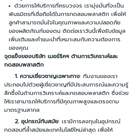
ด้วยการให้บริการที่ครบวงจร เรามุ่งมั่นที่จะเป็น
พันธมิตรที่เชื่อถือได้ในการทดสอบพลาสติก เพื่อให้
ลูกค้าสามารถมั่นใจในคุณภาพและความปลอดภัย
ของผลิตภัณฑ์ของตน ติดต่อเราวันนี้เพื่อรับข้อมูล
เพิ่มเติมและคำแนะนำที่เหมาะสมกับความต้องการ
ของคุณ
จุดแข็งของบริษัท เมอร์ริคฯ ด้านการวิเคราะห์และ
ทดสอบพลาสติก
1. ความเชี่ยวชาญเฉพาะทาง
: ทีมงานของเรา
ประกอบไปด้วยผู้เชี่ยวชาญที่มีประสบการณ์และความรู้
ลึกซึ้งในด้านการวิเคราะห์และทดสอบพลาสติก ซึ่งช่วย
ให้เราสามารถให้บริการที่มีคุณภาพสูงและตรงตาม
มาตรฐานสากล
2. อุปกรณ์ทันสมัย
: เรามีการลงทุนในอุปกรณ์
ทดสอบที่ล้ำสมัยและเทคโนโลยีใหม่ล่าสุด เพื่อให้