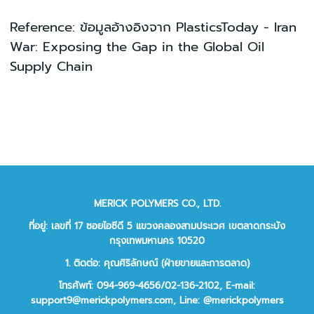
Reference: ข้อมูลอ้างอิงจาก PlasticsToday - Iran
War: Exposing the Gap in the Global Oil
Supply Chain
MERICK POLYMERS CO., LTD.
ที่อยู่: เลขที่ 17 ซอยไอซีดี 5 แขวงคลองสามประเวศ เขตลาดกระบัง
กรุงเทพมหานคร 10520
1. ติดต่อ: คุณศิริลักษณ์ (ฝ่ายขายและการตลาด)
โทรศัพท์: 094-969-4656/02-136-2102,
E-mail:
support9@merickpolymers.com
,
Line: @merickpolymers