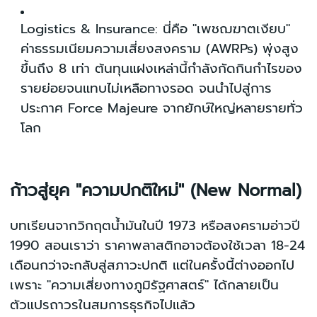
Logistics & Insurance: นี่คือ "เพชฌฆาตเงียบ"
ค่าธรรมเนียมความเสี่ยงสงคราม (AWRPs) พุ่งสูง
ขึ้นถึง 8 เท่า ต้นทุนแฝงเหล่านี้กำลังกัดกินกำไรของ
รายย่อยจนแทบไม่เหลือทางรอด จนนำไปสู่การ
ประกาศ Force Majeure จากยักษ์ใหญ่หลายรายทั่ว
โลก
ก้าวสู่ยุค "ความปกติใหม่" (New Normal)
บทเรียนจากวิกฤตน้ำมันในปี 1973 หรือสงครามอ่าวปี
1990 สอนเราว่า ราคาพลาสติกอาจต้องใช้เวลา 18-24
เดือนกว่าจะกลับสู่สภาวะปกติ แต่ในครั้งนี้ต่างออกไป
เพราะ "ความเสี่ยงทางภูมิรัฐศาสตร์" ได้กลายเป็น
ตัวแปรถาวรในสมการธุรกิจไปแล้ว