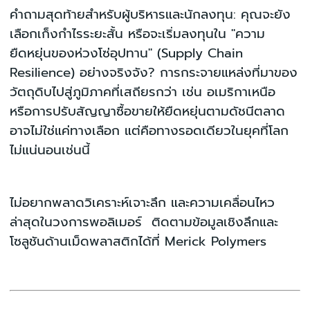
คำถามสุดท้ายสำหรับผู้บริหารและนักลงทุน: คุณจะยัง
เลือกเก็งกำไรระยะสั้น หรือจะเริ่มลงทุนใน "ความ
ยืดหยุ่นของห่วงโซ่อุปทาน" (Supply Chain
Resilience) อย่างจริงจัง? การกระจายแหล่งที่มาของ
วัตถุดิบไปสู่ภูมิภาคที่เสถียรกว่า เช่น อเมริกาเหนือ
หรือการปรับสัญญาซื้อขายให้ยืดหยุ่นตามดัชนีตลาด
อาจไม่ใช่แค่ทางเลือก แต่คือทางรอดเดียวในยุคที่โลก
ไม่แน่นอนเช่นนี้
ไม่อยากพลาดวิเคราะห์เจาะลึก และความเคลื่อนไหว
ล่าสุดในวงการพอลิเมอร์ ติดตามข้อมูลเชิงลึกและ
โซลูชันด้านเม็ดพลาสติกได้ที่ Merick Polymers