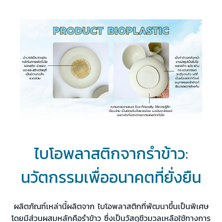
ไบโอพลาสติกจากรำข้าว:
นวัตกรรมเพื่ออนาคตที่ยั่งยืน
ผลิตภัณฑ์เหล่านี้ผลิตจาก ไบโอพลาสติกที่พัฒนาขึ้นเป็นพิเศษ
โดยมีส่วนผสมหลักคือรำข้าว ซึ่งเป็นวัสดุชีวมวลเหลือใช้ทางการ