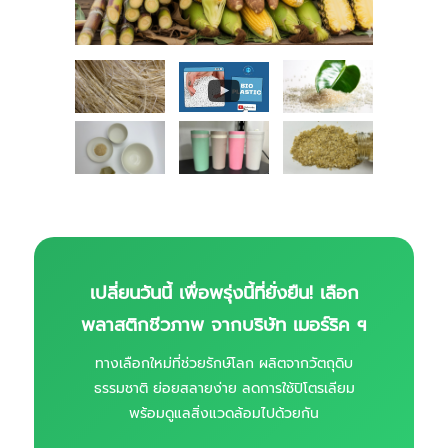
เปลี่ยนวันนี้ เพื่อพรุ่งนี้ที่ยั่งยืน! เลือก
พลาสติกชีวภาพ จากบริษัท เมอร์ริค ฯ
ทางเลือกใหม่ที่ช่วยรักษ์โลก ผลิตจากวัตถุดิบ
ธรรมชาติ ย่อยสลายง่าย ลดการใช้ปิโตรเลียม
พร้อมดูแลสิ่งแวดล้อมไปด้วยกัน