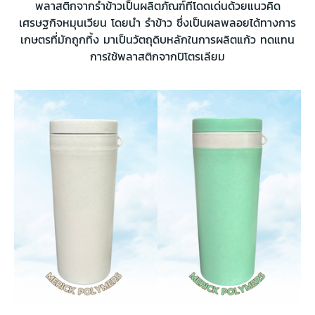
พลาสติกจากรำข้าวเป็นผลิตภัณฑ์ที่โดดเด่นด้วยแนวคิด
เศรษฐกิจหมุนเวียน โดยนำ รำข้าว ซึ่งเป็นผลพลอยได้ทางการ
เกษตรที่มักถูกทิ้ง มาเป็นวัตถุดิบหลักในการผลิตแก้ว ทดแทน
การใช้พลาสติกจากปิโตรเลียม