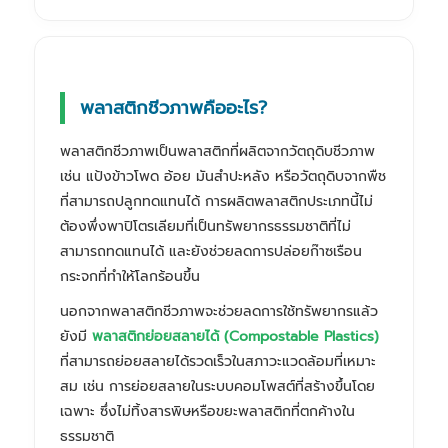
พลาสติกชีวภาพคืออะไร?
พลาสติกชีวภาพเป็นพลาสติกที่ผลิตจากวัตถุดิบชีวภาพ
เช่น แป้งข้าวโพด อ้อย มันสำปะหลัง หรือวัตถุดิบจากพืช
ที่สามารถปลูกทดแทนได้ การผลิตพลาสติกประเภทนี้ไม่
ต้องพึ่งพาปิโตรเลียมที่เป็นทรัพยากรธรรมชาติที่ไม่
สามารถทดแทนได้ และยังช่วยลดการปล่อยก๊าซเรือน
กระจกที่ทำให้โลกร้อนขึ้น
นอกจากพลาสติกชีวภาพจะช่วยลดการใช้ทรัพยากรแล้ว
ยังมี
พลาสติกย่อยสลายได้ (Compostable Plastics)
ที่สามารถย่อยสลายได้รวดเร็วในสภาวะแวดล้อมที่เหมาะ
สม เช่น การย่อยสลายในระบบคอมโพสต์ที่สร้างขึ้นโดย
เฉพาะ ซึ่งไม่ทิ้งสารพิษหรือขยะพลาสติกที่ตกค้างใน
ธรรมชาติ