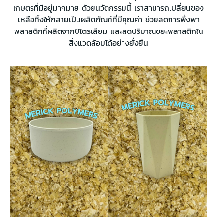
เกษตรที่มีอยู่มากมาย ด้วยนวัตกรรมนี้ เราสามารถเปลี่ยนของ
เหลือทิ้งให้กลายเป็นผลิตภัณฑ์ที่มีคุณค่า ช่วยลดการพึ่งพา
พลาสติกที่ผลิตจากปิโตรเลียม และลดปริมาณขยะพลาสติกใน
สิ่งแวดล้อมได้อย่างยั่งยืน