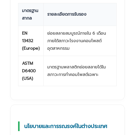
มาตรฐาน
รายละเอียดการรับรอง
สากล
EN
ย่อยสลายสมบูรณ์ภายใน 6 เดือน
13432
ภายใต้สภาวะโรงงานคอมโพสต์
(Europe)
อุตสาหกรรม
ASTM
มาตรฐานพลาสติกย่อยสลายได้ใน
D6400
สภาวะการทำคอมโพสต์เฉพาะ
(USA)
นโยบายและการรณรงค์ในต่างประเทศ