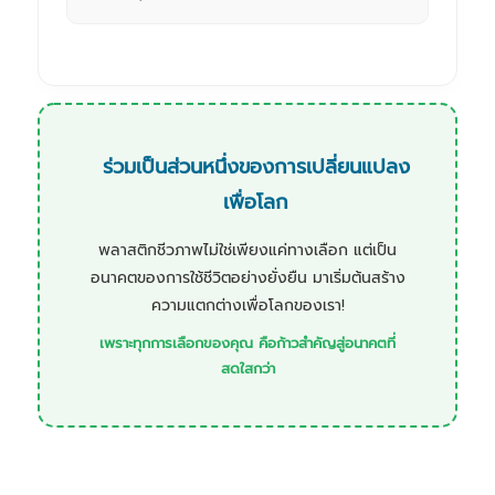
ร่วมเป็นส่วนหนึ่งของการเปลี่ยนแปลง
เพื่อโลก
พลาสติกชีวภาพไม่ใช่เพียงแค่ทางเลือก แต่เป็น
อนาคตของการใช้ชีวิตอย่างยั่งยืน มาเริ่มต้นสร้าง
ความแตกต่างเพื่อโลกของเรา!
เพราะทุกการเลือกของคุณ คือก้าวสำคัญสู่อนาคตที่
สดใสกว่า