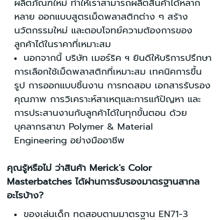
ผลิตภัณฑ์ใหม่ ทำให้
เราสามารถผลิตสินค้าได้หลาก
หลาย
ออกแบบสูตรเม็ดพลาสติกต่าง ๆ สร้
าง
นวัตกรรมใหม่ และตอบโจทย์
ความต้องการของ
ลูกค้าได้
ในราคาที่เหมาะสม
นอกจากนี้ บริษัท เมอร์ริค ฯ ยิ
นดีให้บริการปรึกษา
การเลือกใช้
เม็ดพลาสติกที่เหมาะสม เทคนิ
คการขึ้น
รูป การออกแบบชิ้นงาน ก
ารทดสอบ เอกสารรับรอง
คุณภาพ การ
วิเคราะห์สาเหตุและการแก้ปัญหา
และ
การประสานงานกับลูกค้าได้
ในทุกขั้นตอน ด้วย
บุคลากรสาขา
Polymer & Material
Engineering อย่างมืออาชีพ
คุณรู้หรือไม่ ว่าสินค้า Merick's Color
Masterbatches ได้ผ่านการรับรองมาตรฐานสากล
อะไรบ้าง?
ของเล่นเด็ก ทดสอบตามมาตรฐาน EN71-3