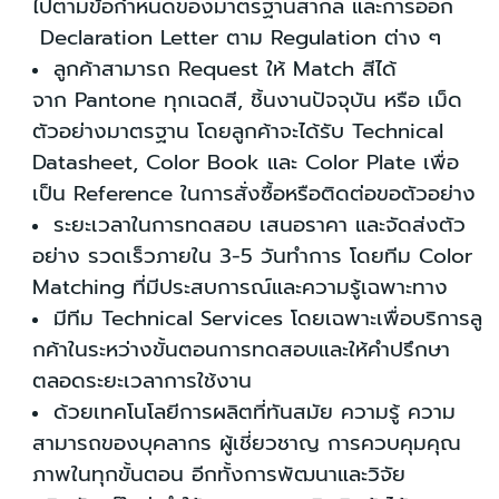
ไปตามข้
อกำหนดของมาตรฐานสากล และการออก
Declaration Letter ตาม Regulation ต่าง ๆ
ลูกค้าสามารถ Request ให้ Match สีได้
จาก Pantone ทุ
กเฉดสี, ชิ้นงานปัจจุบัน หรือ เ
ม็ด
ตัวอย่างมาตรฐาน โดยลูกค้
าจะได้รับ Technical
Datasheet, Color Book และ Color Plate เพื่อ
เป็น Reference ในกา
รสั่งซื้อหรือติดต่อขอตัวอย่าง
ระยะเวลาในการทดสอบ เสนอราคา แล
ะจัดส่งตัว
อย่าง รวดเร็วภายใน
3-5 วันทำการ โดยทีม Color
Matching ที่มีประสบการณ์
และความรู้เฉพาะทาง
มีทีม Technical Services โดยเฉพาะเพื่อบริการลู
กค้าในระหว่างขั้
นตอนการทดสอบและให้คำปรึ
กษา
ตลอดระยะเวลาการใช้งาน
ด้วยเทคโนโลยีการผลิตที่ทันสมัย
ความรู้ ความ
สามารถของบุคลากร
ผู้เชี่ยวชาญ การควบคุมคุ
ณ
ภาพในทุกขั้นตอน อีกทั้งการพั
ฒนาและวิจัย