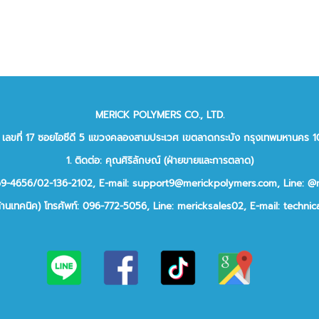
MERICK POLYMERS CO., LTD.
ยู่: เลขที่ 17 ซอยไอซีดี 5 แขวงคลองสามประเวศ เขตลาดกระบัง กรุงเทพมหานคร 
1. ติดต่อ: คุณศิริลักษณ์ (ฝ่ายขายและการตลาด)
969-4656/02-136-2102,
E-mail: support9@merickpolymers.com
,
Line: @
ด้านเทคนิค)
โทรศัพท์:
096-772-5056,
Line:
mericksales02,
E-mail:
technic