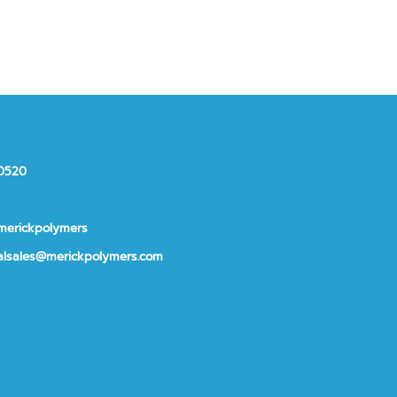
10520
merickpolymers
alsales@merickpolymers.com