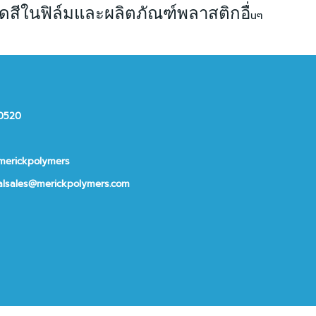
ยดสีในฟิล์มและผลิตภัณฑ์พลาสติกอื่
นๆ
10520
merickpolymers
alsales@merickpolymers.com