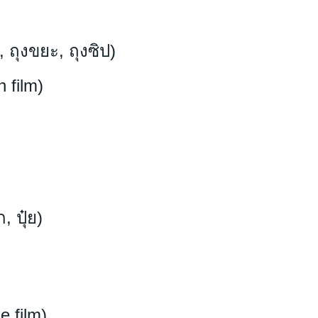
ุงขยะ, ถุงซิป)
 film)
 ปุ๋ย)
 film)