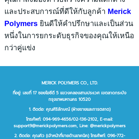
และประสบการณ์ที่ดีให้กับลูกค้า
Merick
Polymers
ยินดีให้คำปรึกษาและเป็นส่วน
หนึ่งในการยกระดับธุรกิจของคุณให้เหนือ
กว่าคู่แข่ง
MERICK POLYMERS CO., LTD.
ที่อยู่: เลขที่ 17 ซอยไอซีดี 5 แขวงคลองสามประเวศ เขตลาดกระบัง
กรุงเทพมหานคร 10520
1. ติดต่อ: คุณศิริลักษณ์ (ฝ่ายขายและการตลาด)
โทรศัพท์: 094-969-4656/02-136-2102,
E-mail:
support9@merickpolymers.com
,
Line: @merickpolymers
2.
ติดต่อ:
คุณคิว (เจ้าหน้าที่ขายด้านเทคนิค)
โทรศัพท์:
096-772-