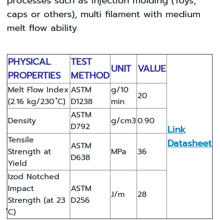
processes such as injection molding (Toys,
caps or others), multi filament with medium
melt flow ability.
PHYSICAL
TEST
UNIT
VALUE
PROPERTIES
METHOD
Melt Flow Index
ASTM
g/10
20
(2.16 kg/230 ํC)
D1238
min
ASTM
Density
g/cm3
0.90
D792
Link
Tensile
Datasheet
ASTM
Strength at
MPa
36
D638
Yield
Izod Notched
Impact
ASTM
J/m
28
Strength (at 23
D256
ํC)