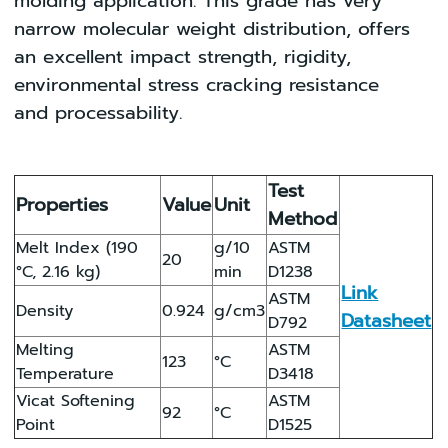
molding application. This grade has very
narrow molecular weight distribution, offers
an excellent impact strength, rigidity,
environmental stress cracking resistance
and processability.
Test
Properties
Value
Unit
Method
Melt Index (190
g/10
ASTM
20
°C, 2.16 kg)
min
D1238
Link
ASTM
Density
0.924
g/cm3
Datasheet
D792
Melting
ASTM
123
°C
Temperature
D3418
Vicat Softening
ASTM
92
°C
Point
D1525