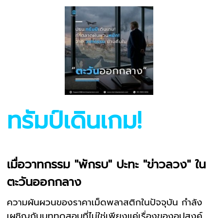
ทรัมป์เดินเกม!
เมื่อวาทกรรม "พักรบ" ปะทะ "ข่าวลวง" ใน
ตะวันออกกลาง
ความผันผวนของราคาเม็ดพลาสติกในปัจจุบัน กำลัง
เผชิญกับบททดสอบที่ไม่ใช่เพียงแค่เรื่องของอุปสงค์