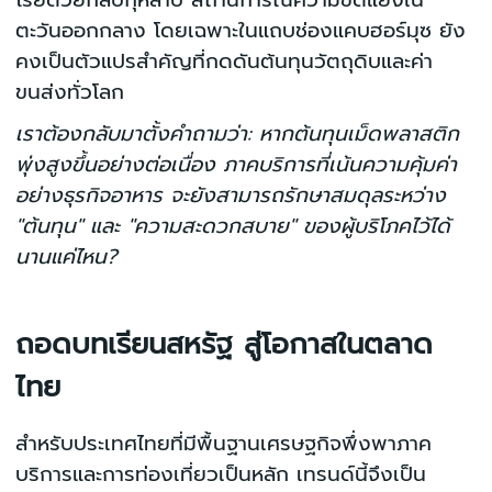
โรยด้วยกลีบกุหลาบ สถานการณ์ความขัดแย้งใน
ตะวันออกกลาง โดยเฉพาะในแถบช่องแคบฮอร์มุซ ยัง
คงเป็นตัวแปรสำคัญที่กดดันต้นทุนวัตถุดิบและค่า
ขนส่งทั่วโลก
เราต้องกลับมาตั้งคำถามว่า: หากต้นทุนเม็ดพลาสติก
พุ่งสูงขึ้นอย่างต่อเนื่อง ภาคบริการที่เน้นความคุ้มค่า
อย่างธุรกิจอาหาร จะยังสามารถรักษาสมดุลระหว่าง
"ต้นทุน" และ "ความสะดวกสบาย" ของผู้บริโภคไว้ได้
นานแค่ไหน?
ถอดบทเรียนสหรัฐ สู่โอกาสในตลาด
ไทย
สำหรับประเทศไทยที่มีพื้นฐานเศรษฐกิจพึ่งพาภาค
บริการและการท่องเที่ยวเป็นหลัก เทรนด์นี้จึงเป็น