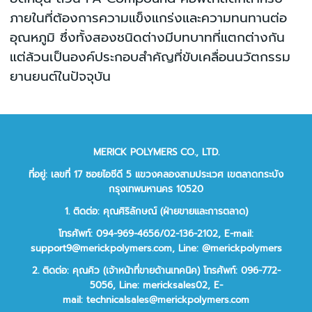
ภายในที่ต้องการความแข็งแกร่งและความทนทานต่อ
อุณหภูมิ ซึ่งทั้งสองชนิดต่างมีบทบาทที่แตกต่างกัน
แต่ล้วนเป็นองค์ประกอบสำคัญที่ขับเคลื่อนนวัตกรรม
ยานยนต์ในปัจจุบัน
MERICK POLYMERS CO., LTD.
ที่อยู่: เลขที่ 17 ซอยไอซีดี 5 แขวงคลองสามประเวศ เขตลาดกระบัง
กรุงเทพมหานคร 10520
1. ติดต่อ: คุณศิริลักษณ์ (ฝ่ายขายและการตลาด)
โทรศัพท์: 094-969-4656/02-136-2102,
E-mail:
support9@merickpolymers.com
,
Line: @merickpolymers
2.
ติดต่อ:
คุณคิว (เจ้าหน้าที่ขายด้านเทคนิค)
โทรศัพท์:
096-772-
5056,
Line:
mericksales02,
E-
mail:
technicalsales@merickpolymers.com