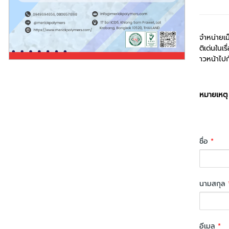
จำหน่ายเม
ติเด่นในเ
าวหน้าไป
หมายเหตุ
ชื่อ
*
นามสกุล
อีเมล
*