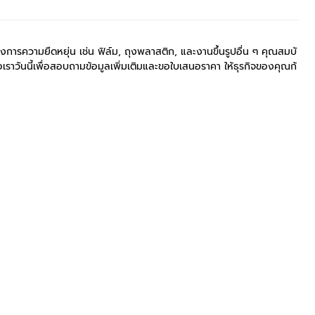
ารความยืดหยุ่น เช่น ฟิล์ม, ถุงพลาสติก, และงานขึ้นรูปอื่น ๆ คุณสมบั
อเราวันนี้เพื่อสอบถามข้อมูลเพิ่มเติมและขอใบเสนอราคา ให้ธุรกิจของคุณก้