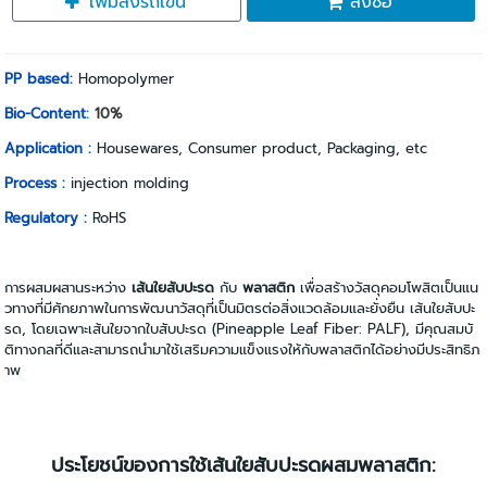
เพิ่มลงรถเข็น
สั่งซื้อ
PP based:
Homopolymer
Bio-Content
:
10%
Application :
Housewares, Consumer product, Packaging, etc
Process :
injection molding
Regulatory :
RoHS
การผสมผสานระหว่าง
เส้นใยสับปะรด
กับ
พลาสติก
เพื่อสร้างวัสดุคอมโพสิตเป็นแน
วทางที่มีศักยภาพในการพัฒนาวัสดุที่เป็นมิตรต่อสิ่งแวดล้อมและยั่งยืน เส้นใยสับปะ
รด, โดยเฉพาะเส้นใยจากใบสับปะรด (Pineapple Leaf Fiber: PALF), มีคุณสมบั
ติทางกลที่ดีและสามารถนำมาใช้เสริมความแข็งแรงให้กับพลาสติกได้อย่างมีประสิทธิภ
าพ
ประโยชน์ของการใช้เส้นใยสับปะรดผสมพลาสติก: