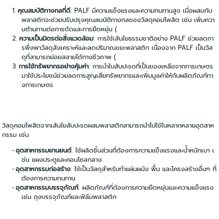
คุณสมบัติทางกลที่ดี
: PALF มีความแข็งแรงและความทนทานสูง เมื่อผสมกับ
พลาสติกจะช่วยปรับปรุงคุณสมบัติทางกลของวัสดุคอมโพสิต เช่น เพิ่มควา
มต้านทานต่อการดัดและการยืดหยุ่น (
ความเป็นมิตรต่อสิ่งแวดล้อม
: การใช้เส้นใยธรรมชาติอย่าง PALF ช่วยลดกา
รพึ่งพาวัสดุสังเคราะห์และลดปริมาณขยะพลาสติก เนื่องจาก PALF เป็นวัส
ดุที่สามารถย่อยสลายได้ทางชีวภาพ (
การใช้ทรัพยากรอย่างคุ้มค่า
: การนำใบสับปะรดที่เป็นของเหลือจากการเกษตร
มาใช้ประโยชน์ช่วยลดการสูญเสียทรัพยากรและเพิ่มมูลค่าให้กับผลิตภัณฑ์ทา
งการเกษตร
วัสดุคอมโพสิตจากเส้นใยสับปะรดผสมพลาสติกสามารถนำไปใช้ในหลากหลายอุตสาห
กรรม เช่น
อุตสาหกรรมยานยนต์
: ใช้ผลิตชิ้นส่วนที่ต้องการความแข็งแรงและน้ำหนักเบา เ
ช่น แผงประตูและคอนโซลกลาง
อุตสาหกรรมก่อสร้าง
: ใช้เป็นวัสดุสำหรับทำแผ่นผนัง พื้น และโครงสร้างอื่นๆ ที่
ต้องการความทนทาน
อุตสาหกรรมบรรจุภัณฑ์
: ผลิตภัณฑ์ที่ต้องการความยืดหยุ่นและความแข็งแรง
เช่น ถุงบรรจุภัณฑ์และฟิล์มพลาสติก