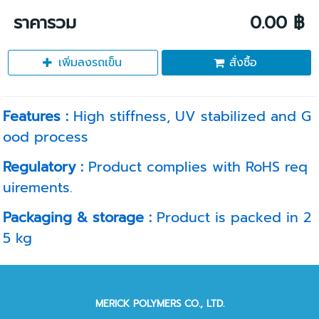
ราคารวม
0.00 ฿
เพิ่มลงรถเข็น
สั่งซื้อ
Features :
High stiffness, UV stabilized and G
ood process
Regulatory :
Product complies with RoHS req
uirements.
Packaging & storage :
Product is packed in 2
5 kg
MERICK POLYMERS CO., LTD.