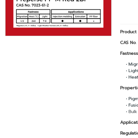
Product
CAS No
.
Fastness
Migra
Ligh
Heat
Properti
Pigm
Fusi
Bulk
Applicat
Regulati