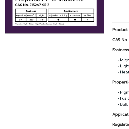
Product
CAS No
.
Fastness
Migra
Ligh
Heat
Properti
Pigm
Fusi
Bulk
Applicat
Regulati