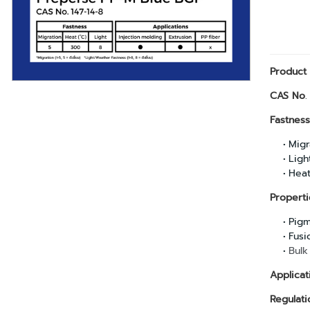
Product
CAS No
.
Fastness
Migra
Light
Heat
Properti
Pigm
Fusi
Bulk
Applicat
Regulati