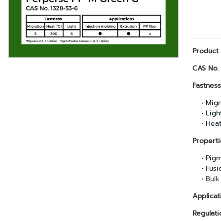
Product
CAS No
.
Fastness
Migra
Light
Heat
Properti
Pigm
Fusi
Bulk
Applicat
Regulati