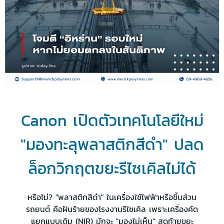
Canon เปิดตัวเทคโนโลยีใหม่
"มองทะลุพลาสติกสีดำ" ปลด
ล็อกวิกฤตขยะรีไซเคิลไม่ได้
หรือไม่? "พลาสติกสีดำ" ในเครื่องใช้ไฟฟ้าหรือชิ้นส่วน
รถยนต์ คือฝันร้ายของโรงงานรีไซเคิล เพราะเครื่องคัด
แยกแบบเดิม (NIR) มักจะ "มองไม่เห็น" สุดท้ายขยะ