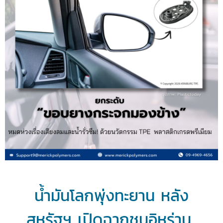
น้ำมันโลกพุ่งทะยาน หลัง
สหรัฐฯ เปิดฉากชนอิหร่าน