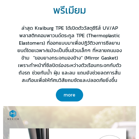
พรีเมียม
ล่าสุด Kraiburg TPE ได้เปิดตัววัสดุซีรีส์ UV/AP
พลาสติกคอมพาวนด์ตระกูล TPE (Thermoplastic
Elastomers) ที่ออกแบบมาเพื่อปฏิวัติวงการซีลยาน
ยนต์โดยเฉพาะ!แม้จะเป็นชิ้นส่วนเล็กๆ ที่หลายคนมอง
ข้าม "ขอบยางกระจกมองข้าง" (Mirror Gasket)
เพราะทำหน้าที่ซีลปิดร่องระหว่างตัวเรือนกระจกกับตัว
ถังรถ ช่วยกันน้ำ ฝุ่น และลม แถมยังช่วยลดการสั่น
สะเทือนเพื่อให้ทัศนวิสัยคมชัดและปลอดภัยยิ่งขึ้น
more