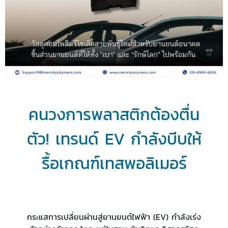
คนวงการพลาสติกต้องตื่น
ตัว! เทรนด์ EV กำลังบีบให้
รื้อเกณฑ์เทสพอลิเมอร์
กระแสการเปลี่ยนผ่านสู่ยานยนต์ไฟฟ้า (EV) กำลังเร่ง