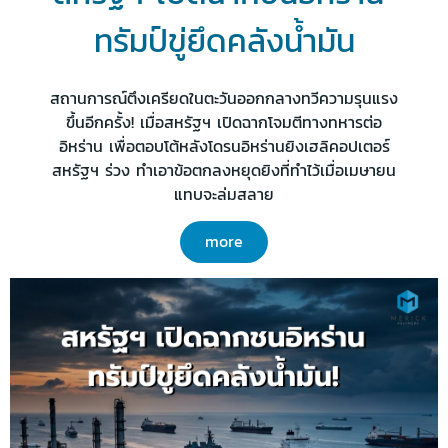
ทรัมป์ขู่ยึดคลังน้ำมัน
สถานการณ์ตึงเครียดในตะวันออกกลางทวีความรุนแรง
ขึ้นอีกครั้ง! เมื่อสหรัฐฯ เปิดฉากโจมตีทางทหารต่อ
อิหร่าน เพื่อตอบโต้หลังโดรนอิหร่านยิงเฮลิคอปเตอร์
สหรัฐฯ ร่วง ทำเอาข้อตกลงหยุดยิงที่ทำไว้เมื่อเมษายน
แทบจะล่มสลาย
more