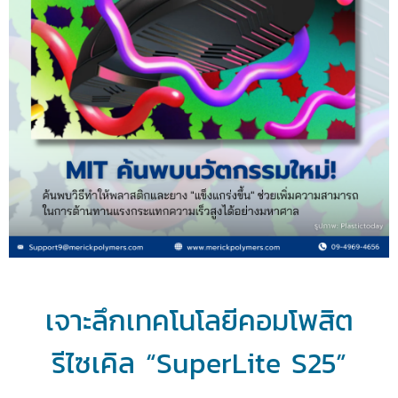
เจาะลึกเทคโนโลยีคอมโพสิต
รีไซเคิล “SuperLite S25”