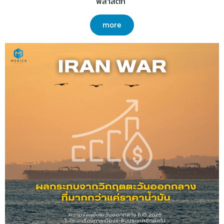
พลาสติก"
more