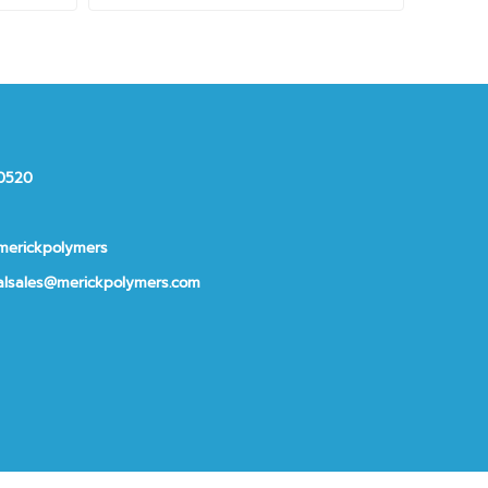
10520
merickpolymers
alsales@merickpolymers.com